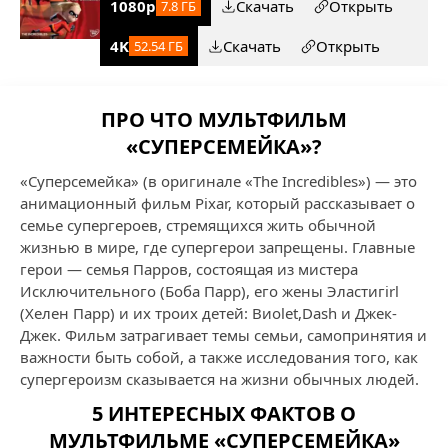
1080p
Скачать
Открыть
7.8 ГБ
4K
Скачать
Открыть
52.54 ГБ
ПРО ЧТО МУЛЬТФИЛЬМ
«СУПЕРСЕМЕЙКА»?
«Суперсемейка» (в оригинале «The Incredibles») — это
анимационный фильм Pixar, который рассказывает о
семье супергероев, стремящихся жить обычной
жизнью в мире, где супергерои запрещены. Главные
герои — семья Парров, состоящая из мистера
Исключительного (Боба Парр), его жены Эластигirl
(Хелен Парр) и их троих детей: Виоlet,Dash и Джек-
Джек. Фильм затрагивает темы семьи, самопринятия и
важности быть собой, а также исследования того, как
супергероизм сказывается на жизни обычных людей.
5 ИНТЕРЕСНЫХ ФАКТОВ О
МУЛЬТФИЛЬМЕ «СУПЕРСЕМЕЙКА»