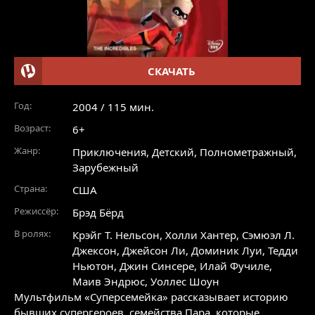
СКАЧАТЬ
Год:
2004 / 115 мин.
Возраст:
6+
Жанр:
Приключения
,
Детский
,
Полнометражный
,
Зарубежный
Страна:
США
Режиссёр:
Брэд Бёрд
В ролях:
Крэйг Т. Нельсон
,
Холли Хантер
,
Сэмюэл Л.
Джексон
,
Джейсон Ли
,
Доминик Луи
,
Тедди
Ньютон
,
Джин Синсере
,
Илай Фучиле
,
Маив Эндрюс
,
Уоллес Шоун
Мультфильм «Суперсемейка» рассказывает историю
бывших супергероев, семейства Пара, которые